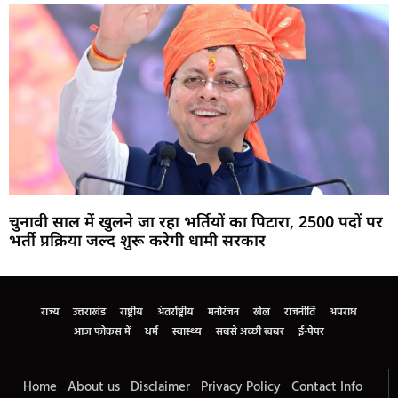
चुनावी साल में खुलने जा रहा भर्तियों का पिटारा, 2500 पदों पर
भर्ती प्रक्रिया जल्द शुरू करेगी धामी सरकार
Marketing Hack4U
Buzz4Ai
7k Network
Earn Yatra
Ask Daman
Law Schloar Hub
राज्य
उत्तराखंड
राष्ट्रीय
अंतर्राष्ट्रीय
मनोरंजन
खेल
राजनीति
अपराध
आज फोकस में
धर्म
स्वास्थ्य
सबसे अच्छी खबर
ई-पेपर
Home
About us
Disclaimer
Privacy Policy
Contact Info