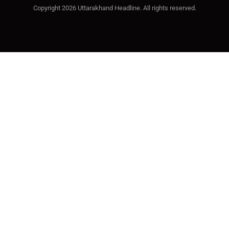
Copyright 2026 Uttarakhand Headline. All rights reserved.
Marketing Hack4U
Buzz4Ai
7k Network
Earn Yatra
Ask Daman
Law Schloar Hub