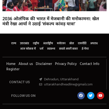
2036 ओलंपिक की भारत में मेजबानी की मनोकामना: खेल
मंत्री रेखा आर्या ने उठाई ‘संकल्प कांवड़ यात्रा’
Marketing Hack4U
Buzz4Ai
7k Network
Earn Yatra
Ask Daman
Law Schloar Hub
राज्य
उत्तराखंड
राष्ट्रीय
अंतर्राष्ट्रीय
मनोरंजन
खेल
राजनीति
अपराध
आज फोकस में
धर्म
स्वास्थ्य
सबसे अच्छी खबर
ई-पेपर
Home
About us
Disclaimer
Privacy Policy
Contact Info
Register
Dehradun, Uttarakhand
CONTACT US
uttarakhandheadline@gmail.com
FOLLOW US ON