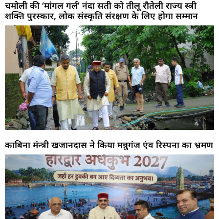
चमोली की ‘मांगल गर्ल’ नंदा सती को तीलू रौतेली राज्य स्त्री
शक्ति पुरस्कार, लोक संस्कृति संरक्षण के लिए होगा सम्मान
काबिना मंन्त्री खजानदास ने किया मन्नुगंज एंव रिस्पना का भ्रमण