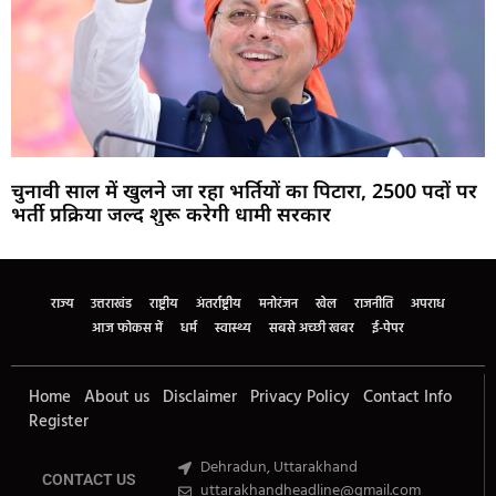
चुनावी साल में खुलने जा रहा भर्तियों का पिटारा, 2500 पदों पर
भर्ती प्रक्रिया जल्द शुरू करेगी धामी सरकार
Marketing Hack4U
Buzz4Ai
7k Network
Earn Yatra
Ask Daman
Law Schloar Hub
राज्य
उत्तराखंड
राष्ट्रीय
अंतर्राष्ट्रीय
मनोरंजन
खेल
राजनीति
अपराध
आज फोकस में
धर्म
स्वास्थ्य
सबसे अच्छी खबर
ई-पेपर
Home
About us
Disclaimer
Privacy Policy
Contact Info
Register
Dehradun, Uttarakhand
CONTACT US
uttarakhandheadline@gmail.com