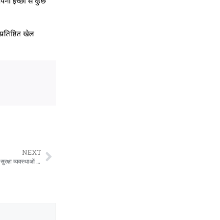
अपनी इच्छा से कुछ
रतिष्ठित खेल
NEXT
पांवटा साहिब सीमा पर स्थिति सामान्य: DM एवं SSP ने पांवटा साहिब सीमा पर पहुंचकर लिया सुरक्षा व्यवस्थाओं का जायजा