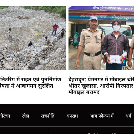
ॉनिटरिंग में राहत एवं पुनर्निर्माण
देहरादून: प्रेमनगर में मोबाइल चो
देवता में आवागमन सुरक्षित
भीतर खुलासा, आरोपी गिरफ्तार,
मोबाइल बरामद
Marketing Hack4U
Buzz4Ai
7k Network
Earn Yatra
Ask Daman
Law Schloar Hub
नोरंजन
खेल
राजनीति
अपराध
आज फोकस में
धर्म