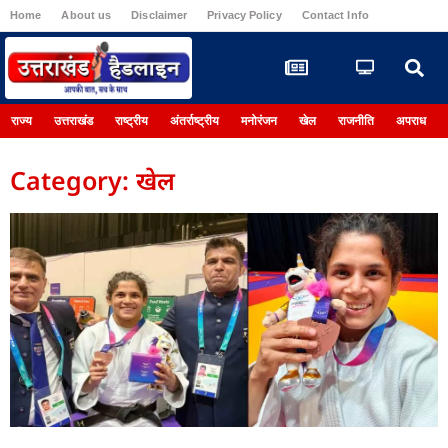
Home
About us
Disclaimer
Privacy Policy
Contact Info
Register
राज्य
उत्तराखंड
राष्ट्रीय
अंतर्राष्ट्रीय
मनोरंजन
खेल
राजनीति
अपराध
Category: खेल