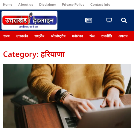
Home
About us
Disclaimer
Privacy Policy
Contact Info
Register
राज्य
उत्तराखंड
राष्ट्रीय
अंतर्राष्ट्रीय
मनोरंजन
खेल
राजनीति
अपराध
Category: हरियाणा