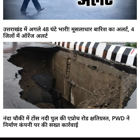
उत्तराखंड में अगले 48 घंटे भारी! मूसलाधार बारिश का अलर्ट, 4
जिलों में ऑरेंज अलर्ट
नंदा चौकी में टोंस नदी पुल की एप्रोच रोड क्षतिग्रस्त, PWD ने
निर्माण कंपनी पर की सख्त कार्रवाई
Marketing Hack4U
Buzz4Ai
7k Network
Earn Yatra
Ask Daman
Law Schloar Hub