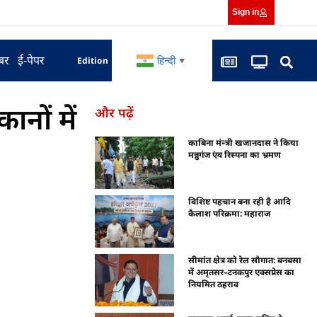
Sign in
बर
ई-पेपर
हिन्दी
Edition
▼
नों में
और पढ़ें
काबिना मंन्त्री खजानदास ने किया
मन्नुगंज एंव रिस्पना का भ्रमण
विशिष्ट पहचान बना रही है आदि
कैलाश परिक्रमा: महाराज
सीमांत क्षेत्र को रेल सौगात: बनबसा
में अमृतसर–टनकपुर एक्सप्रेस का
नियमित ठहराव