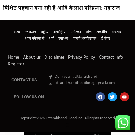
विशिष्ट पहचान बना रही है आदि कैलाश परिक्रमा: महाराज
Marketing Hack4U
Buzz4Ai
7k Network
Earn Yatra
Ask Daman
Law Schloar Hub
राज्य
उत्तराखंड
राष्ट्रीय
अंतर्राष्ट्रीय
मनोरंजन
खेल
राजनीति
अपराध
आज फोकस में
धर्म
स्वास्थ्य
सबसे अच्छी खबर
ई-पेपर
Home
About us
Disclaimer
Privacy Policy
Contact Info
Register
Dehradun, Uttarakhand
CONTACT US
uttarakhandheadline@gmail.com
FOLLOW US ON
Copyright 2026 Uttarakhand Headline. All rights reserved.
Marketing Hack4U
Buzz4Ai
7k Network
Earn Yatra
Ask Daman
Law Schloar Hub