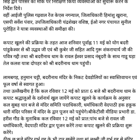
सिंह द्वार परिसर का मौके पर निरीक्षण किया व्यवस्थाओं को सुचारू करने के
निर्देश दिये।
वहीं आईजी पुलिस गढ़वाल रेंज केएस नगन्याल, जिलाधिकारी हिमांशु खुराना,
एसपी सर्वेश पंवार, उपजिलाधिकारी चंद्रशेखर वशिष्ठ, ईओ नगर पंचायत सुनील
पुरोहित ने यात्रा व्यवस्थाओं की समीक्षा की।
कपाट खुलने की प्रक्रिया के तहत आज शनिवार पूर्वाह्न 11 मई को योग बदरी
पांडुकेश्वर से श्री उद्धव जी एवं श्री कुबेर जी सहित आदि गुरू शंकराचार्य जी की
पवित्र गद्दी तथा श्री बदरीनाथ धाम के रावल ईश्वर प्रसाद नंबूदरी के साथ गाडू घड़ा
तेल कलश यात्रा दोपहर को श्री बदरीनाथ धाम पहुंची।
लामबगड़, हनुमान चट्टी, बदरीनाथ मंदिर के निकट देवडोलियों का स्वास्तिवाचन एवं
फूल वर्षा से स्वागत हुआ।
तथा उल्लैखनीय है कि कल रविवार 12 मई को प्रातः 6 बजे श्री बदरीनाथ धाम के
कपाट श्रद्धालुओं के दर्शनार्थ खुल जायेंगे कपाट खुलने के कार्यक्रम के अनुसार
कल सुबह चार बजे से मंदिर समिति पदाधिकारी, धर्माधिकारी वेदपाठी हक हकूक
धारी मंदिर परिसर में मंदिर के द्वार पूजन को पहुंचेगे।बीकेटीसी मीडिया प्रभारी डा.
हरीश गौड के मुताबिक कल रविवार 12 मई को प्रात:पांच बजे से रावल जी
धर्माधिकारी, वेदपाठी मंदिर द्वार पूजन करेंगे तथा कपाट खुलने की प्रक्रिया शुरू
करेंगे।
ठीक छ:बजे मंदिर गर्भ गृह के भी द्वार खुलेंगे तथा मां लक्ष्मी जी गर्भ गृह से मंदिर