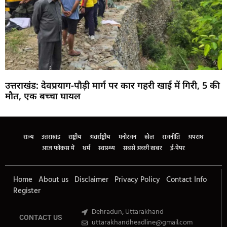
उत्तराखंड: देवप्रयाग-पौड़ी मार्ग पर कार गहरी खाई में गिरी, 5 की
मौत, एक बच्चा घायल
Marketing Hack4U
Buzz4Ai
7k Network
Earn Yatra
Ask Daman
Law Schloar Hub
राज्य
उत्तराखंड
राष्ट्रीय
अंतर्राष्ट्रीय
मनोरंजन
खेल
राजनीति
अपराध
आज फोकस में
धर्म
स्वास्थ्य
सबसे अच्छी खबर
ई-पेपर
Home
About us
Disclaimer
Privacy Policy
Contact Info
Register
Dehradun, Uttarakhand
CONTACT US
uttarakhandheadline@gmail.com