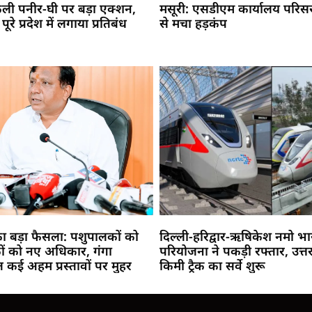
नकली पनीर-घी पर बड़ा एक्शन,
मसूरी: एसडीएम कार्यालय परिसर म
रे प्रदेश में लगाया प्रतिबंध
से मचा हड़कंप
का बड़ा फैसला: पशुपालकों को
दिल्ली-हरिद्वार-ऋषिकेश नमो भा
कों को नए अधिकार, गंगा
परियोजना ने पकड़ी रफ्तार, उत्तर
ेत कई अहम प्रस्तावों पर मुहर
किमी ट्रैक का सर्वे शुरू
Marketing Hack4U
Buzz4Ai
7k Network
Earn Yatra
Ask Daman
Law Schloar Hub