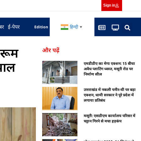
Sign in
बर
ई-पेपर
हिन्दी
Edition
▼
 रूम
और पढ़ें
तपाल
एमडीडीए का मेगा एक्शन: 15 बीघा
अवैध प्लाटिंग ध्वस्त, मसूरी रोड पर
निर्माण सील
उत्तराखंड में नकली पनीर-घी पर बड़ा
एक्शन, धामी सरकार ने पूरे प्रदेश में
लगाया प्रतिबंध
मसूरी: एसडीएम कार्यालय परिसर में
चट्टान गिरने से मचा हड़कंप