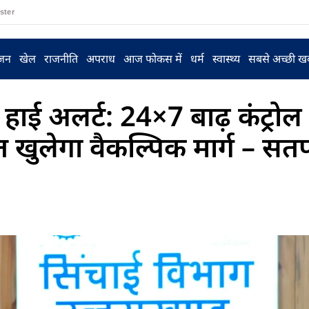
ster
ंजन
खेल
राजनीति
अपराध
आज फोकस में
धर्म
स्वास्थ्य
सबसे अच्छी ख
 हाई अलर्ट: 24×7 बाढ़ कंट्रोल
ंत खुलेगा वैकल्पिक मार्ग – स