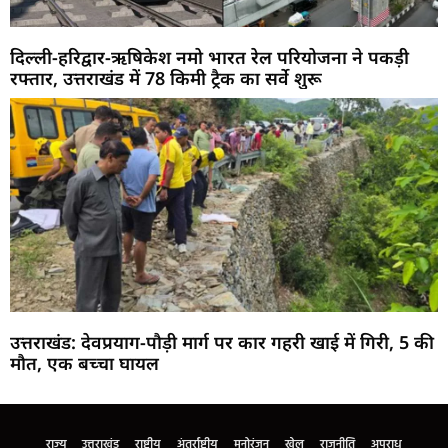
दिल्ली-हरिद्वार-ऋषिकेश नमो भारत रेल परियोजना ने पकड़ी
रफ्तार, उत्तराखंड में 78 किमी ट्रैक का सर्वे शुरू
उत्तराखंड: देवप्रयाग-पौड़ी मार्ग पर कार गहरी खाई में गिरी, 5 की
मौत, एक बच्चा घायल
Marketing Hack4U
Buzz4Ai
7k Network
Earn Yatra
Ask Daman
Law Schloar Hub
राज्य
उत्तराखंड
राष्ट्रीय
अंतर्राष्ट्रीय
मनोरंजन
खेल
राजनीति
अपराध