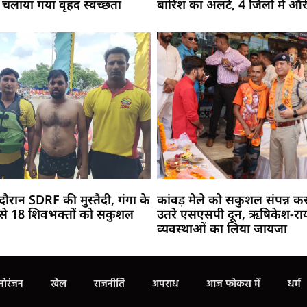
 में चलाया गया वृहद स्वच्छता
बारिश का अलर्ट, 4 जिलों में ऑरे
े दौरान SDRF की मुस्तैदी, गंगा के
कांवड़ मेले को सकुशल संपन्न करा
फंसे 18 शिवभक्तों को सकुशल
उतरे एसएसपी दून, ऋषिकेश-रायव
व्यवस्थाओं का लिया जायजा
Marketing Hack4U
Buzz4Ai
7k Network
Earn Yatra
Ask Daman
Law Schloar Hub
नोरंजन
खेल
राजनीति
अपराध
आज फोकस में
धर्म