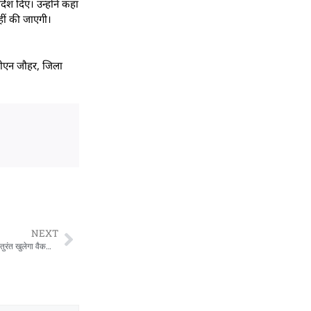
ेश दिए। उन्होंने कहा
हीं की जाएगी।
 पीएन जौहर, जिला
NEXT
उत्तराखंड में मानसून को लेकर हाई अलर्ट: 24×7 बाढ़ कंट्रोल रूम सक्रिय, सड़क बंद होने पर तुरंत खुलेगा वैकल्पिक मार्ग – सतपाल महाराज