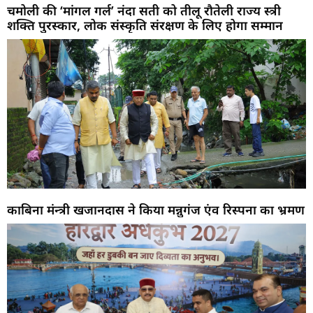
चमोली की ‘मांगल गर्ल’ नंदा सती को तीलू रौतेली राज्य स्त्री
शक्ति पुरस्कार, लोक संस्कृति संरक्षण के लिए होगा सम्मान
काबिना मंन्त्री खजानदास ने किया मन्नुगंज एंव रिस्पना का भ्रमण