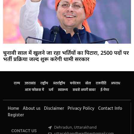
चुनावी साल में खुलने जा रहा भर्तियों का पिटारा, 2500 पदों पर
भर्ती प्रक्रिया जल्द शुरू करेगी धामी सरकार
Marketing Hack4U
Buzz4Ai
7k Network
Earn Yatra
Ask Daman
Law Schloar Hub
राज्य
उत्तराखंड
राष्ट्रीय
अंतर्राष्ट्रीय
मनोरंजन
खेल
राजनीति
अपराध
आज फोकस में
धर्म
स्वास्थ्य
सबसे अच्छी खबर
ई-पेपर
Home
About us
Disclaimer
Privacy Policy
Contact Info
Register
Dehradun, Uttarakhand
CONTACT US
uttarakhandheadline@gmail.com