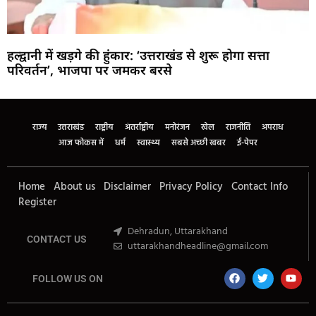
हल्द्वानी में खड़गे की हुंकार: ‘उत्तराखंड से शुरू होगा सत्ता
परिवर्तन’, भाजपा पर जमकर बरसे
Marketing Hack4U
Buzz4Ai
7k Network
Earn Yatra
Ask Daman
Law Schloar Hub
राज्य
उत्तराखंड
राष्ट्रीय
अंतर्राष्ट्रीय
मनोरंजन
खेल
राजनीति
अपराध
आज फोकस में
धर्म
स्वास्थ्य
सबसे अच्छी खबर
ई-पेपर
Home
About us
Disclaimer
Privacy Policy
Contact Info
Register
Dehradun, Uttarakhand
CONTACT US
uttarakhandheadline@gmail.com
FOLLOW US ON