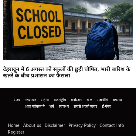
देहरादून में 6 अगस्त को स्कूलों की छुट्टी घोषित, भारी बारिश के
खतरे के बीच प्रशासन का फैसला
Marketing Hack4U
Buzz4Ai
7k Network
Earn Yatra
Ask Daman
Law Schloar Hub
राज्य
उत्तराखंड
राष्ट्रीय
अंतर्राष्ट्रीय
मनोरंजन
खेल
राजनीति
अपराध
आज फोकस में
धर्म
स्वास्थ्य
सबसे अच्छी खबर
ई-पेपर
Home
About us
Disclaimer
Privacy Policy
Contact Info
Register