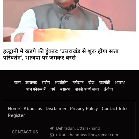
हल्द्वानी में खड़गे की हुंकार: ‘उत्तराखंड से शुरू होगा सत्ता
परिवर्तन’, भाजपा पर जमकर बरसे
Marketing Hack4U
Buzz4Ai
7k Network
Earn Yatra
Ask Daman
Law Schloar Hub
राज्य
उत्तराखंड
राष्ट्रीय
अंतर्राष्ट्रीय
मनोरंजन
खेल
राजनीति
अपराध
आज फोकस में
धर्म
स्वास्थ्य
सबसे अच्छी खबर
ई-पेपर
Home
About us
Disclaimer
Privacy Policy
Contact Info
Register
Dehradun, Uttarakhand
CONTACT US
uttarakhandheadline@gmail.com