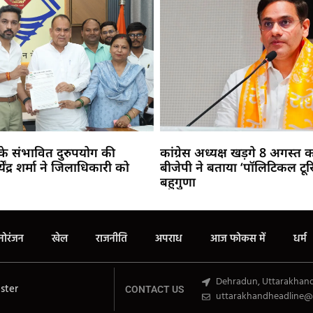
7 के संभावित दुरुपयोग की
कांग्रेस अध्यक्ष खड़गे 8 अगस्त को 
ंद्र शर्मा ने जिलाधिकारी को
बीजेपी ने बताया ‘पॉलिटिकल टूर
बहुगुणा
Marketing Hack4U
Buzz4Ai
7k Network
Earn Yatra
Ask Daman
Law Schloar Hub
नोरंजन
खेल
राजनीति
अपराध
आज फोकस में
धर्म
Dehradun, Uttarakhan
ster
CONTACT US
uttarakhandheadline@