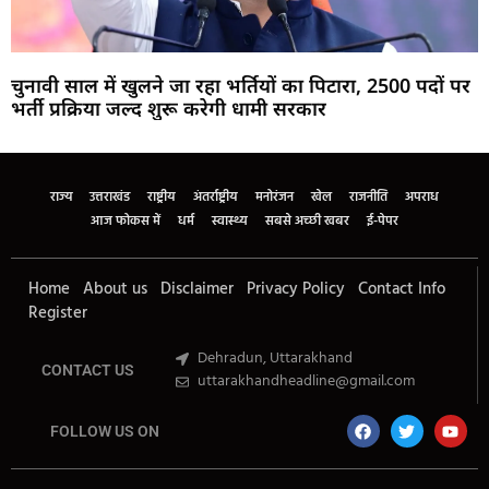
चुनावी साल में खुलने जा रहा भर्तियों का पिटारा, 2500 पदों पर
भर्ती प्रक्रिया जल्द शुरू करेगी धामी सरकार
Marketing Hack4U
Buzz4Ai
7k Network
Earn Yatra
Ask Daman
Law Schloar Hub
राज्य
उत्तराखंड
राष्ट्रीय
अंतर्राष्ट्रीय
मनोरंजन
खेल
राजनीति
अपराध
आज फोकस में
धर्म
स्वास्थ्य
सबसे अच्छी खबर
ई-पेपर
Home
About us
Disclaimer
Privacy Policy
Contact Info
Register
Dehradun, Uttarakhand
CONTACT US
uttarakhandheadline@gmail.com
FOLLOW US ON