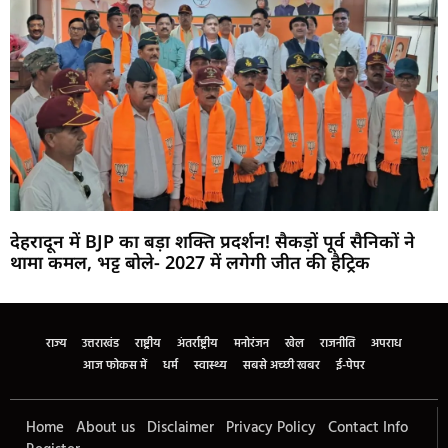
देहरादून में BJP का बड़ा शक्ति प्रदर्शन! सैकड़ों पूर्व सैनिकों ने
थामा कमल, भट्ट बोले- 2027 में लगेगी जीत की हैट्रिक
Marketing Hack4U
Buzz4Ai
7k Network
Earn Yatra
Ask Daman
Law Schloar Hub
राज्य
उत्तराखंड
राष्ट्रीय
अंतर्राष्ट्रीय
मनोरंजन
खेल
राजनीति
अपराध
आज फोकस में
धर्म
स्वास्थ्य
सबसे अच्छी खबर
ई-पेपर
Home
About us
Disclaimer
Privacy Policy
Contact Info