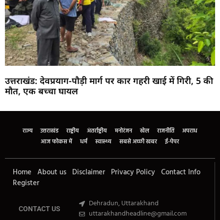
उत्तराखंड: देवप्रयाग-पौड़ी मार्ग पर कार गहरी खाई में गिरी, 5 की
मौत, एक बच्चा घायल
Marketing Hack4U
Buzz4Ai
7k Network
Earn Yatra
Ask Daman
Law Schloar Hub
राज्य
उत्तराखंड
राष्ट्रीय
अंतर्राष्ट्रीय
मनोरंजन
खेल
राजनीति
अपराध
आज फोकस में
धर्म
स्वास्थ्य
सबसे अच्छी खबर
ई-पेपर
Home
About us
Disclaimer
Privacy Policy
Contact Info
Register
Dehradun, Uttarakhand
CONTACT US
uttarakhandheadline@gmail.com