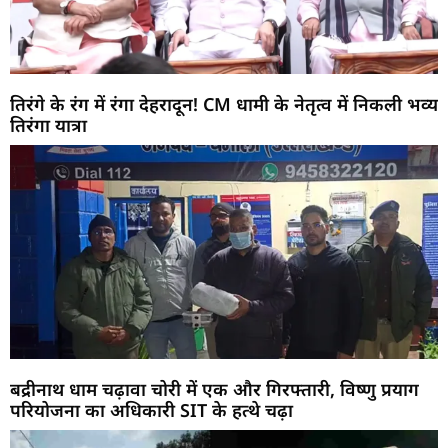
तिरंगे के रंग में रंगा देहरादून! CM धामी के नेतृत्व में निकली भव्य
तिरंगा यात्रा
बद्रीनाथ धाम चढ़ावा चोरी में एक और गिरफ्तारी, विष्णु प्रयाग
परियोजना का अधिकारी SIT के हत्थे चढ़ा