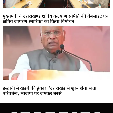
मुख्यमंत्री ने उत्तराखण्ड क्षत्रिय कल्याण समिति की वेबसाइट एवं
क्षत्रिय जागरण स्मारिका का किया विमोचन
हल्द्वानी में खड़गे की हुंकार: ‘उत्तराखंड से शुरू होगा सत्ता
परिवर्तन’, भाजपा पर जमकर बरसे
Marketing Hack4U
Buzz4Ai
7k Network
Earn Yatra
Ask Daman
Law Schloar Hub