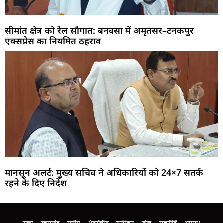
सीमांत क्षेत्र को रेल सौगात: बनबसा में अमृतसर–टनकपुर
एक्सप्रेस का नियमित ठहराव
मानसून अलर्ट: मुख्य सचिव ने अधिकारियों को 24×7 सतर्क
रहने के दिए निर्देश
Marketing Hack4U
Buzz4Ai
7k Network
Earn Yatra
Ask Daman
Law Schloar Hub