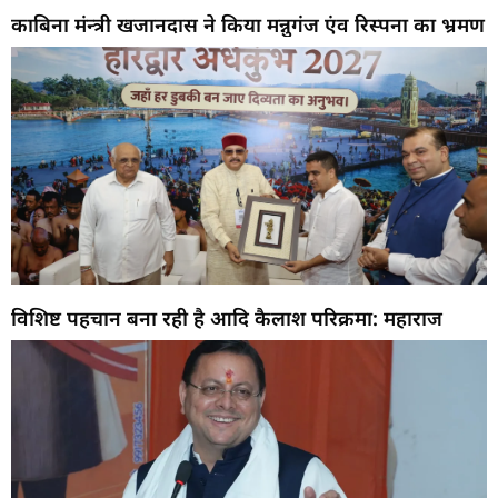
काबिना मंन्त्री खजानदास ने किया मन्नुगंज एंव रिस्पना का भ्रमण
विशिष्ट पहचान बना रही है आदि कैलाश परिक्रमा: महाराज