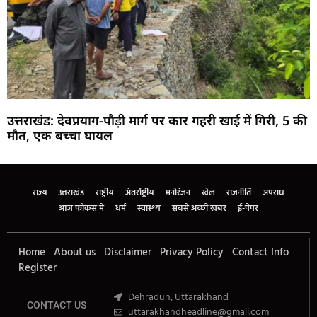
उत्तराखंड: देवप्रयाग-पौड़ी मार्ग पर कार गहरी खाई में गिरी, 5 की
मौत, एक बच्चा घायल
Marketing Hack4U
Buzz4Ai
7k Network
Earn Yatra
Ask Daman
Law Schloar Hub
राज्य
उत्तराखंड
राष्ट्रीय
अंतर्राष्ट्रीय
मनोरंजन
खेल
राजनीति
अपराध
आज फोकस में
धर्म
स्वास्थ्य
सबसे अच्छी खबर
ई-पेपर
Home
About us
Disclaimer
Privacy Policy
Contact Info
Register
Dehradun, Uttarakhand
CONTACT US
uttarakhandheadline@gmail.com