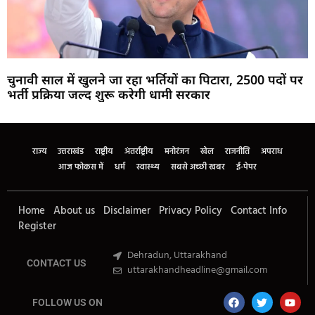
चुनावी साल में खुलने जा रहा भर्तियों का पिटारा, 2500 पदों पर
भर्ती प्रक्रिया जल्द शुरू करेगी धामी सरकार
Marketing Hack4U
Buzz4Ai
7k Network
Earn Yatra
Ask Daman
Law Schloar Hub
राज्य
उत्तराखंड
राष्ट्रीय
अंतर्राष्ट्रीय
मनोरंजन
खेल
राजनीति
अपराध
आज फोकस में
धर्म
स्वास्थ्य
सबसे अच्छी खबर
ई-पेपर
Home
About us
Disclaimer
Privacy Policy
Contact Info
Register
Dehradun, Uttarakhand
CONTACT US
uttarakhandheadline@gmail.com
FOLLOW US ON