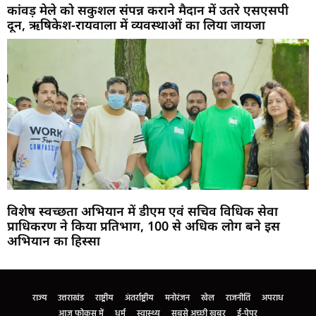
कांवड़ मेले को सकुशल संपन्न कराने मैदान में उतरे एसएसपी
दून, ऋषिकेश-रायवाला में व्यवस्थाओं का लिया जायजा
विशेष स्वच्छता अभियान में डीएम एवं सचिव विधिक सेवा
प्राधिकरण ने किया प्रतिभाग, 100 से अधिक लोग बने इस
अभियान का हिस्सा
Marketing Hack4U
Buzz4Ai
7k Network
Earn Yatra
Ask Daman
Law Schloar Hub
राज्य
उत्तराखंड
राष्ट्रीय
अंतर्राष्ट्रीय
मनोरंजन
खेल
राजनीति
अपराध
आज फोकस में
धर्म
स्वास्थ्य
सबसे अच्छी खबर
ई-पेपर