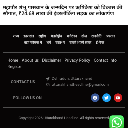
महापौर शंभू पासवान के जन्मदिन पर ऋषिकेश को विकास की
सौगात, ₹24.68 लाख की इंटरलॉकिंग सड़क का लोकार्पण
Marketing Hack4U
Buzz4Ai
7k Network
Earn Yatra
Ask Daman
Law Schloar Hub
राज्य
उत्तराखंड
राष्ट्रीय
अंतर्राष्ट्रीय
मनोरंजन
खेल
राजनीति
अपराध
आज फोकस में
धर्म
स्वास्थ्य
सबसे अच्छी खबर
ई-पेपर
Home
About us
Disclaimer
Privacy Policy
Contact Info
Register
Dehradun, Uttarakhand
CONTACT US
uttarakhandheadline@gmail.com
FOLLOW US ON
Copyright 2026 Uttarakhand Headline. All rights reserved.
Marketing Hack4U
Buzz4Ai
7k Network
Earn Yatra
Ask Daman
Law Schloar Hub