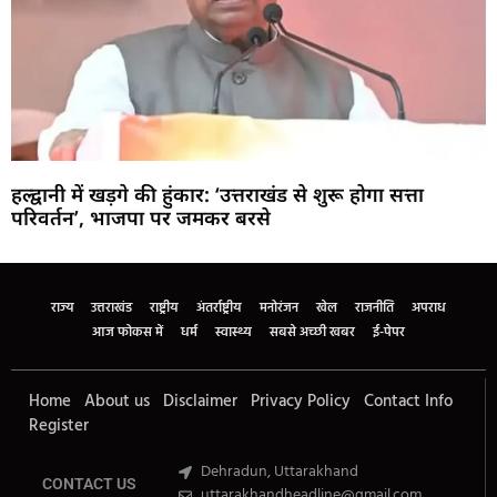
हल्द्वानी में खड़गे की हुंकार: ‘उत्तराखंड से शुरू होगा सत्ता
परिवर्तन’, भाजपा पर जमकर बरसे
Marketing Hack4U
Buzz4Ai
7k Network
Earn Yatra
Ask Daman
Law Schloar Hub
राज्य
उत्तराखंड
राष्ट्रीय
अंतर्राष्ट्रीय
मनोरंजन
खेल
राजनीति
अपराध
आज फोकस में
धर्म
स्वास्थ्य
सबसे अच्छी खबर
ई-पेपर
Home
About us
Disclaimer
Privacy Policy
Contact Info
Register
Dehradun, Uttarakhand
CONTACT US
uttarakhandheadline@gmail.com