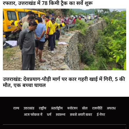
रफ्तार, उत्तराखंड में 78 किमी ट्रैक का सर्वे शुरू
उत्तराखंड: देवप्रयाग-पौड़ी मार्ग पर कार गहरी खाई में गिरी, 5 की
मौत, एक बच्चा घायल
Marketing Hack4U
Buzz4Ai
7k Network
Earn Yatra
Ask Daman
Law Schloar Hub
राज्य
उत्तराखंड
राष्ट्रीय
अंतर्राष्ट्रीय
मनोरंजन
खेल
राजनीति
अपराध
आज फोकस में
धर्म
स्वास्थ्य
सबसे अच्छी खबर
ई-पेपर