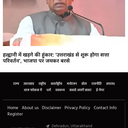
हल्द्वानी में खड़गे की हुंकार: ‘उत्तराखंड से शुरू होगा सत्ता
परिवर्तन’, भाजपा पर जमकर बरसे
Marketing Hack4U
Buzz4Ai
7k Network
Earn Yatra
Ask Daman
Law Schloar Hub
राज्य
उत्तराखंड
राष्ट्रीय
अंतर्राष्ट्रीय
मनोरंजन
खेल
राजनीति
अपराध
आज फोकस में
धर्म
स्वास्थ्य
सबसे अच्छी खबर
ई-पेपर
Home
About us
Disclaimer
Privacy Policy
Contact Info
Register
Dehradun, Uttarakhand