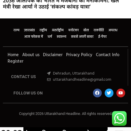
2036 ओलंपिक की भारत में मेजबानी की मनोकामना: खेल
मंत्री रेखा आर्या ने उठाई ‘संकल्प कांवड़ यात्रा’
Marketing Hack4U
Buzz4Ai
7k Network
Earn Yatra
Ask Daman
Law Schloar Hub
राज्य
उत्तराखंड
राष्ट्रीय
अंतर्राष्ट्रीय
मनोरंजन
खेल
राजनीति
अपराध
आज फोकस में
धर्म
स्वास्थ्य
सबसे अच्छी खबर
ई-पेपर
Home
About us
Disclaimer
Privacy Policy
Contact Info
Register
Dehradun, Uttarakhand
CONTACT US
uttarakhandheadline@gmail.com
FOLLOW US ON
Copyright 2026 Uttarakhand Headline. All rights reserved.
Marketing Hack4U
Buzz4Ai
7k Network
Earn Yatra
Ask Daman
Law Schloar Hub