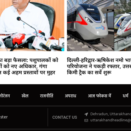
का बड़ा फैसला: पशुपालकों को
दिल्ली-हरिद्वार-ऋषिकेश नमो भा
कों को नए अधिकार, गंगा
परियोजना ने पकड़ी रफ्तार, उत्तर
ेत कई अहम प्रस्तावों पर मुहर
किमी ट्रैक का सर्वे शुरू
Marketing Hack4U
Buzz4Ai
7k Network
Earn Yatra
Ask Daman
Law Schloar Hub
नोरंजन
खेल
राजनीति
अपराध
आज फोकस में
धर्म
Dehradun, Uttarakhan
ster
CONTACT US
uttarakhandheadline@