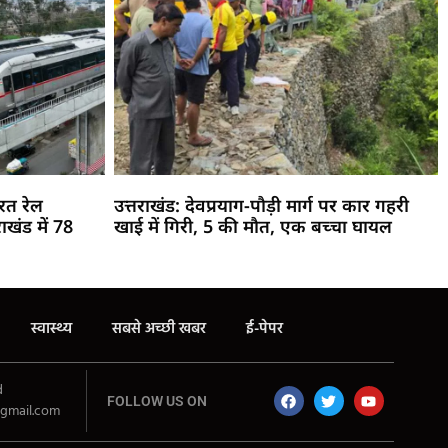
रत रेल
उत्तराखंड: देवप्रयाग-पौड़ी मार्ग पर कार गहरी
ाखंड में 78
खाई में गिरी, 5 की मौत, एक बच्चा घायल
स्वास्थ्य
सबसे अच्छी खबर
ई-पेपर
d
FOLLOW US ON
gmail.com