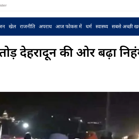
ster
ंजन
खेल
राजनीति
अपराध
आज फोकस में
धर्म
स्वास्थ्य
सबसे अच्छी ख
ग तोड़ देहरादून की ओर बढ़ा निहं