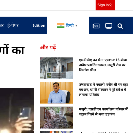
Sign in
बर
ई-पेपर
हिन्दी
Edition
▼
गों का
और पढ़ें
एमडीडीए का मेगा एक्शन: 15 बीघा
अवैध प्लाटिंग ध्वस्त, मसूरी रोड पर
निर्माण सील
उत्तराखंड में नकली पनीर-घी पर बड़ा
एक्शन, धामी सरकार ने पूरे प्रदेश में
लगाया प्रतिबंध
मसूरी: एसडीएम कार्यालय परिसर में
चट्टान गिरने से मचा हड़कंप