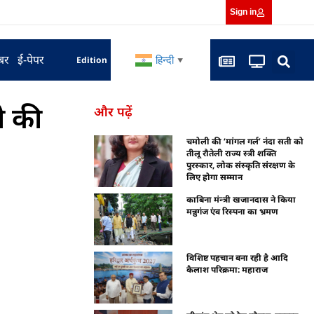
Sign in
बर
ई-पेपर
हिन्दी
Edition
▼
़ी की
और पढ़ें
चमोली की ‘मांगल गर्ल’ नंदा सती को
तीलू रौतेली राज्य स्त्री शक्ति
पुरस्कार, लोक संस्कृति संरक्षण के
लिए होगा सम्मान
काबिना मंन्त्री खजानदास ने किया
मन्नुगंज एंव रिस्पना का भ्रमण
विशिष्ट पहचान बना रही है आदि
कैलाश परिक्रमा: महाराज