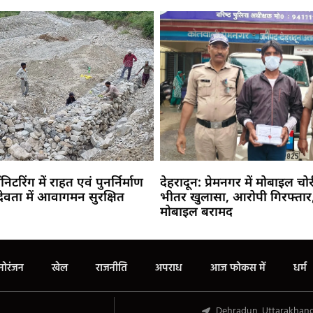
ॉनिटरिंग में राहत एवं पुनर्निर्माण
देहरादून: प्रेमनगर में मोबाइल चो
देवता में आवागमन सुरक्षित
भीतर खुलासा, आरोपी गिरफ्तार,
मोबाइल बरामद
Marketing Hack4U
Buzz4Ai
7k Network
Earn Yatra
Ask Daman
Law Schloar Hub
नोरंजन
खेल
राजनीति
अपराध
आज फोकस में
धर्म
Dehradun, Uttarakhan