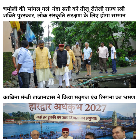
चमोली की ‘मांगल गर्ल’ नंदा सती को तीलू रौतेली राज्य स्त्री
शक्ति पुरस्कार, लोक संस्कृति संरक्षण के लिए होगा सम्मान
काबिना मंन्त्री खजानदास ने किया मन्नुगंज एंव रिस्पना का भ्रमण