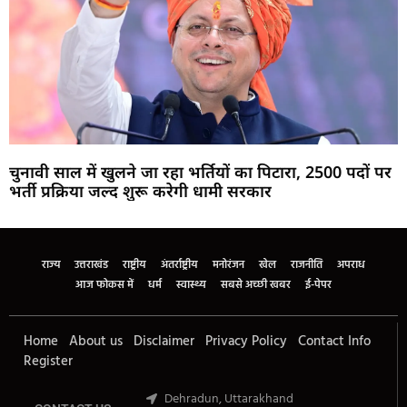
चुनावी साल में खुलने जा रहा भर्तियों का पिटारा, 2500 पदों पर
भर्ती प्रक्रिया जल्द शुरू करेगी धामी सरकार
Marketing Hack4U
Buzz4Ai
7k Network
Earn Yatra
Ask Daman
Law Schloar Hub
राज्य
उत्तराखंड
राष्ट्रीय
अंतर्राष्ट्रीय
मनोरंजन
खेल
राजनीति
अपराध
आज फोकस में
धर्म
स्वास्थ्य
सबसे अच्छी खबर
ई-पेपर
Home
About us
Disclaimer
Privacy Policy
Contact Info
Register
Dehradun, Uttarakhand