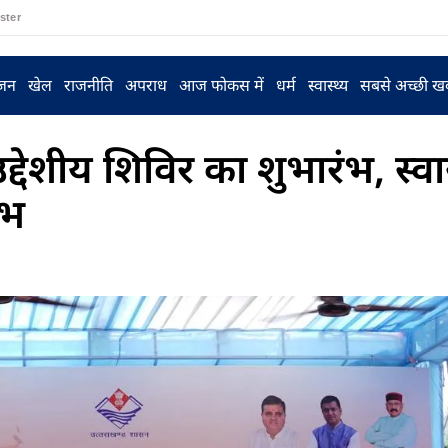
ster
ंजन
खेल
राजनीति
अपराध
आज फोकस में
धर्म
स्वास्थ्य
सबसे अच्छी ख
देशीय शिविर का शुभारंभ, स्वास
ाभ