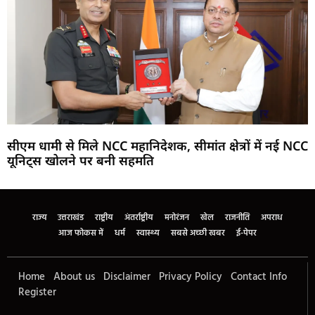
सीएम धामी से मिले NCC महानिदेशक, सीमांत क्षेत्रों में नई NCC
यूनिट्स खोलने पर बनी सहमति
Marketing Hack4U
Buzz4Ai
7k Network
Earn Yatra
Ask Daman
Law Schloar Hub
राज्य
उत्तराखंड
राष्ट्रीय
अंतर्राष्ट्रीय
मनोरंजन
खेल
राजनीति
अपराध
आज फोकस में
धर्म
स्वास्थ्य
सबसे अच्छी खबर
ई-पेपर
Home
About us
Disclaimer
Privacy Policy
Contact Info
Register