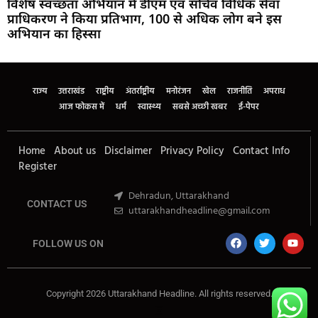
विशेष स्वच्छता अभियान में डीएम एवं सचिव विधिक सेवा
प्राधिकरण ने किया प्रतिभाग, 100 से अधिक लोग बने इस
अभियान का हिस्सा
Marketing Hack4U
Buzz4Ai
7k Network
Earn Yatra
Ask Daman
Law Schloar Hub
राज्य
उत्तराखंड
राष्ट्रीय
अंतर्राष्ट्रीय
मनोरंजन
खेल
राजनीति
अपराध
आज फोकस में
धर्म
स्वास्थ्य
सबसे अच्छी खबर
ई-पेपर
Home
About us
Disclaimer
Privacy Policy
Contact Info
Register
Dehradun, Uttarakhand
CONTACT US
uttarakhandheadline@gmail.com
FOLLOW US ON
Copyright 2026 Uttarakhand Headline. All rights reserved.
Marketing Hack4U
Buzz4Ai
7k Network
Earn Yatra
Ask Daman
Law Schloar Hub