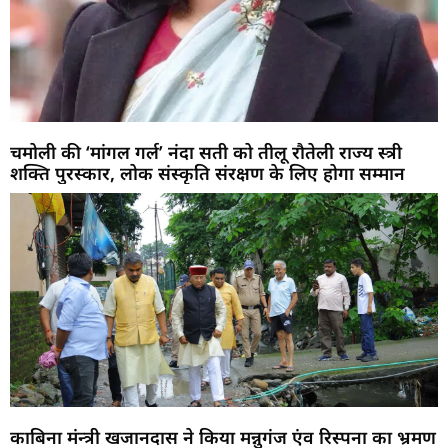
चमोली की ‘मांगल गर्ल’ नंदा सती को तीलू रौतेली राज्य स्त्री
शक्ति पुरस्कार, लोक संस्कृति संरक्षण के लिए होगा सम्मान
काबिना मंन्त्री खजानदास ने किया मन्नुगंज एंव रिस्पना का भ्रमण