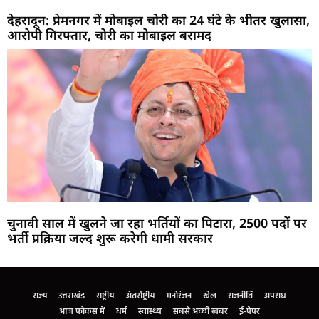
देहरादून: प्रेमनगर में मोबाइल चोरी का 24 घंटे के भीतर खुलासा,
आरोपी गिरफ्तार, चोरी का मोबाइल बरामद
चुनावी साल में खुलने जा रहा भर्तियों का पिटारा, 2500 पदों पर
भर्ती प्रक्रिया जल्द शुरू करेगी धामी सरकार
Marketing Hack4U
Buzz4Ai
7k Network
Earn Yatra
Ask Daman
Law Schloar Hub
राज्य
उत्तराखंड
राष्ट्रीय
अंतर्राष्ट्रीय
मनोरंजन
खेल
राजनीति
अपराध
आज फोकस में
धर्म
स्वास्थ्य
सबसे अच्छी खबर
ई-पेपर