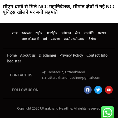
सीएम धामी से मिले NCC महानिदेशक, सीमांत क्षेत्रों में नई NCC
यूनिट्स खोलने पर बनी सहमति
Marketing Hack4U
Buzz4Ai
7k Network
Earn Yatra
Ask Daman
Law Schloar Hub
राज्य
उत्तराखंड
राष्ट्रीय
अंतर्राष्ट्रीय
मनोरंजन
खेल
राजनीति
अपराध
आज फोकस में
धर्म
स्वास्थ्य
सबसे अच्छी खबर
ई-पेपर
Home
About us
Disclaimer
Privacy Policy
Contact Info
Register
Dehradun, Uttarakhand
CONTACT US
uttarakhandheadline@gmail.com
FOLLOW US ON
Copyright 2026 Uttarakhand Headline. All rights reserved.
Marketing Hack4U
Buzz4Ai
7k Network
Earn Yatra
Ask Daman
Law Schloar Hub