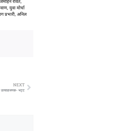
 बृजमोहन रावत,
वाण, युवा मोर्चा
ाग प्रभारी, अनिल
NEXT
र्शन उत्साहजनक- भट्ट