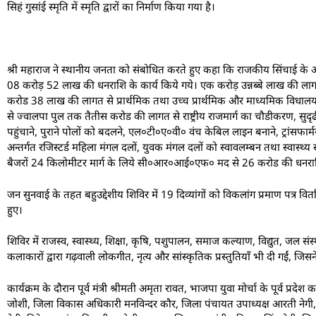
सिहं गुसांई स्मृति में स्मृति द्वारों का निर्माण किया गया है।
श्री महाराज ने स्थानीय जनता को संबोधित करते हुए कहा कि राजकीय सिंचाई के अन्त
08 करोड़ 52 लाख की धनराशि के कार्य किये गये। एक करोड़ उन्नब्बे लाख की लाग
करोड 38 लाख की लागत से प्रार्थमिक तथा उच्च प्रार्थमिक और माध्यमिक विधालयों
से ज्वालपा पुल तक तैतीस करोड की लागत से राष्ट्रीय राजमार्ग का चौडीकरण, सुद
पहुंचाने, पुराने पोलों को बदलने, एल०टी०ए०वी० वंच केबिल लाइन बनाने, ट्रांस
अन्तर्गत रजिस्टर्ड महिला मंगल दलों, युवक मंगल दलों को स्वावलम्बन तथा स्वास्
बैजरों 24 किलोमीटर मार्ग के लिये सी०आर०आई०एफ० मद से 26 करोड की धनराशि
जन सुनवाई के तहत बहुउद्देशीय शिविर में 19 दिव्यांगों को विकलांग प्रमाण पत्र 
हुए।
शिविर में राजस्व, स्वास्थ्य, शिक्षा, कृषि, पशुपालन, समाज कल्याण, विद्युत, जल सं
कलाकारों द्वारा गढ़वाली लोकगीत, नृत्य और सांस्कृतिक प्रस्तुतियाँ भी दी गईं, ज
कार्यक्रम के दौरान पूर्व मंत्री श्रीमती अमृता रावत, भाजपा युवा मोर्चा के पूर्व 
जोशी, जिला विकास अधिकारी मनविन्दर कौर, जिला पंचायत उपाध्यक्ष आरती नेगी, जिला 