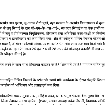
र्गत बाढ़ सुरक्षा, भू-कटाव रोधी पुस्ते, नहर मरम्मत के अन्तर्गत विकासखण्ड में 
त से लघु सिंचाई के द्वारा पी०एम०के०एस०वाई०, साधारण सिंचाई तथा चैक डामों का
 में लघु व दीर्घ मरम्मत विधुतिकरण, शौचालय तथा अतिरिक्त कक्षा-कक्षों का निर्म
ृढीकरण व डामरीकरण का कार्य किया गया। क्षेत्र की स्वीकृत पम्पिंग पेयजल योजनाओ
फार्मर बदलने, जीरो०वन०के०वी पोषक पर छः करोड पेंतालीस लाख रू० व्यय किये गये।
थ्य संवर्द्धन के तहत 21 लाख 26 हजार 4 सौ 28 रुपए की प्रोत्साहन धनराशि दी गई। 
 स्वीकृत की गई है।
वितरित करने के साथ-साथ शिकायत काउंटर पर 58 शिकायतें एवं 55 मांग पत्र सहित कुल 
स्थान सहित विभिन्न विभागों के स्टॉल भी लगाये गये। कार्यक्रम के दौरान संस्कृति वि
िसने माहौल को भक्तिमय और उत्साहपूर्ण बना दिया।
प्रदेश कार्यकारिणी सदस्य सुयश रावत, मोहिना रावत, ब्लाक प्रमुख पंकज बिष्ट, मुख्य व
पंचायत सदस्य दीपिका ईष्टवाल, मण्डल अध्यक्ष राकेश नैथानी, विधायक प्रतिनिधि देवेन