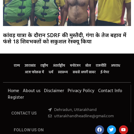
कांवड़ यात्रा के दौरान SDRF की मुस्तैदी, गंगा के तेज बहाव में
फंसे 18 शिवभक्तों को सकुशल रेस्क्यू किया
Marketing Hack4U
Buzz4Ai
7k Network
Earn Yatra
Ask Daman
Law Schloar Hub
राज्य
उत्तराखंड
राष्ट्रीय
अंतर्राष्ट्रीय
मनोरंजन
खेल
राजनीति
अपराध
आज फोकस में
धर्म
स्वास्थ्य
सबसे अच्छी खबर
ई-पेपर
Home
About us
Disclaimer
Privacy Policy
Contact Info
Register
Dehradun, Uttarakhand
CONTACT US
uttarakhandheadline@gmail.com
FOLLOW US ON