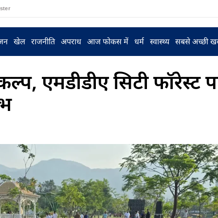
ster
ंजन
खेल
राजनीति
अपराध
आज फोकस में
धर्म
स्वास्थ्य
सबसे अच्छी ख
कल्प, एमडीडीए सिटी फॉरेस्ट पा
ंभ