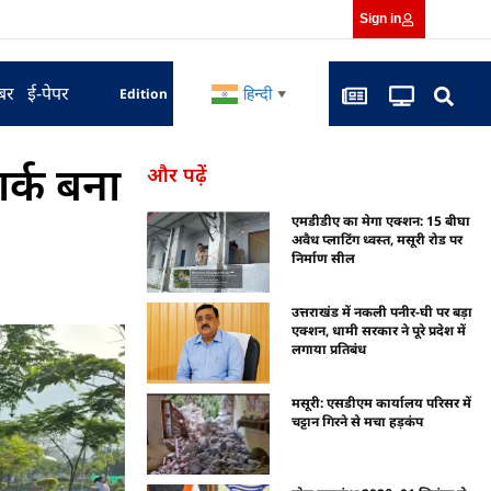
Sign in
बर
ई-पेपर
हिन्दी
Edition
▼
र्क बना
और पढ़ें
एमडीडीए का मेगा एक्शन: 15 बीघा
अवैध प्लाटिंग ध्वस्त, मसूरी रोड पर
निर्माण सील
उत्तराखंड में नकली पनीर-घी पर बड़ा
एक्शन, धामी सरकार ने पूरे प्रदेश में
लगाया प्रतिबंध
मसूरी: एसडीएम कार्यालय परिसर में
चट्टान गिरने से मचा हड़कंप