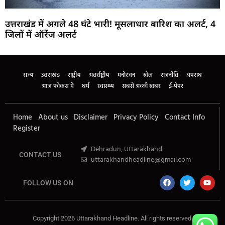
उत्तराखंड में अगले 48 घंटे भारी! मूसलाधार बारिश का अलर्ट, 4
जिलों में ऑरेंज अलर्ट
Marketing Hack4U
Buzz4Ai
7k Network
Earn Yatra
Ask Daman
Law Schloar Hub
राज्य
उत्तराखंड
राष्ट्रीय
अंतर्राष्ट्रीय
मनोरंजन
खेल
राजनीति
अपराध
आज फोकस में
धर्म
स्वास्थ्य
सबसे अच्छी खबर
ई-पेपर
Home
About us
Disclaimer
Privacy Policy
Contact Info
Register
Dehradun, Uttarakhand
CONTACT US
uttarakhandheadline@gmail.com
FOLLOW US ON
Copyright 2026 Uttarakhand Headline. All rights reserved.