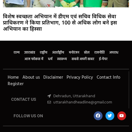
विशेष स्वच्छता अभियान में डीएम एवं सचिव विधिक सेवा
प्राधिकरण ने किया प्रतिभाग, 100 से अधिक लोग बने इस
अभियान का हिस्सा
Marketing Hack4U
Buzz4Ai
7k Network
Earn Yatra
Ask Daman
Law Schloar Hub
राज्य
उत्तराखंड
राष्ट्रीय
अंतर्राष्ट्रीय
मनोरंजन
खेल
राजनीति
अपराध
आज फोकस में
धर्म
स्वास्थ्य
सबसे अच्छी खबर
ई-पेपर
Home
About us
Disclaimer
Privacy Policy
Contact Info
Register
Dehradun, Uttarakhand
CONTACT US
uttarakhandheadline@gmail.com
FOLLOW US ON