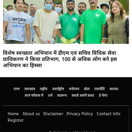
विशेष स्वच्छता अभियान में डीएम एवं सचिव विधिक सेवा
प्राधिकरण ने किया प्रतिभाग, 100 से अधिक लोग बने इस
अभियान का हिस्सा
Marketing Hack4U
Buzz4Ai
7k Network
Earn Yatra
Ask Daman
Law Schloar Hub
राज्य
उत्तराखंड
राष्ट्रीय
अंतर्राष्ट्रीय
मनोरंजन
खेल
राजनीति
अपराध
आज फोकस में
धर्म
स्वास्थ्य
सबसे अच्छी खबर
ई-पेपर
Home
About us
Disclaimer
Privacy Policy
Contact Info
Register