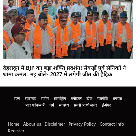
देहरादून में BJP का बड़ा शक्ति प्रदर्शन! सैकड़ों पूर्व सैनिकों ने
थामा कमल, भट्ट बोले- 2027 में लगेगी जीत की हैट्रिक
Marketing Hack4U
Buzz4Ai
7k Network
Earn Yatra
Ask Daman
Law Schloar Hub
राज्य
उत्तराखंड
राष्ट्रीय
अंतर्राष्ट्रीय
मनोरंजन
खेल
राजनीति
अपराध
आज फोकस में
धर्म
स्वास्थ्य
सबसे अच्छी खबर
ई-पेपर
Home
About us
Disclaimer
Privacy Policy
Contact Info
Register