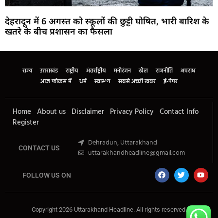
देहरादून में 6 अगस्त को स्कूलों की छुट्टी घोषित, भारी बारिश के
खतरे के बीच प्रशासन का फैसला
Marketing Hack4U
Buzz4Ai
7k Network
Earn Yatra
Ask Daman
Law Schloar Hub
राज्य
उत्तराखंड
राष्ट्रीय
अंतर्राष्ट्रीय
मनोरंजन
खेल
राजनीति
अपराध
आज फोकस में
धर्म
स्वास्थ्य
सबसे अच्छी खबर
ई-पेपर
Home
About us
Disclaimer
Privacy Policy
Contact Info
Register
Dehradun, Uttarakhand
CONTACT US
uttarakhandheadline@gmail.com
FOLLOW US ON
Copyright 2026 Uttarakhand Headline. All rights reserved.