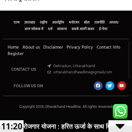
Marketing Hack4U
Buzz4Ai
7k Network
Earn Yatra
Ask Daman
Law Schloar Hub
राज्य
उत्तराखंड
राष्ट्रीय
अंतर्राष्ट्रीय
मनोरंजन
खेल
राजनीति
अपराध
आज फोकस में
धर्म
स्वास्थ्य
सबसे अच्छी खबर
ई-पेपर
Home
About us
Disclaimer
Privacy Policy
Contact Info
Register
Dehradun, Uttarakhand
CONTACT US
uttarakhandheadline@gmail.com
FOLLOW US ON
Copyright 2026 Uttarakhand Headline. All rights reserved.
Marketing Hack4U
Buzz4Ai
7k Network
Earn Yatra
Ask Daman
Law Schloar Hub
11:20
जगार योजना : हरित ऊर्जा के साथ मिल रहा स्वरोजगार