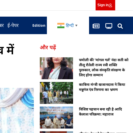
Sign in
बर
ई-पेपर
हिन्दी
Edition
▼
 में
और पढ़ें
चमोली की ‘मांगल गर्ल’ नंदा सती को
तीलू रौतेली राज्य स्त्री शक्ति
पुरस्कार, लोक संस्कृति संरक्षण के
लिए होगा सम्मान
काबिना मंन्त्री खजानदास ने किया
मन्नुगंज एंव रिस्पना का भ्रमण
विशिष्ट पहचान बना रही है आदि
कैलाश परिक्रमा: महाराज